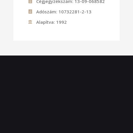
Cégjegyzékszám: 13-09-068582

Adószám: 10732281-2-13

Alapítva: 1992
