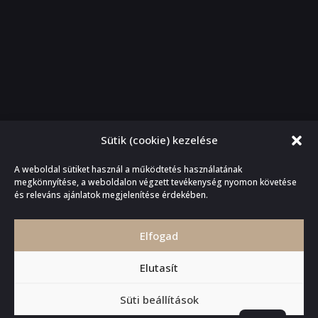
Sütik (cookie) kezelése
A weboldal sütiket használ a működtetés használatának
megkönnyítése, a weboldalon végzett tevékenység nyomon követése
és releváns ajánlatok megjelenítése érdekében.
Elfogad
Elutasít
Cookie szabályzat
Süti beállítások
© 2026 claimdata.hu