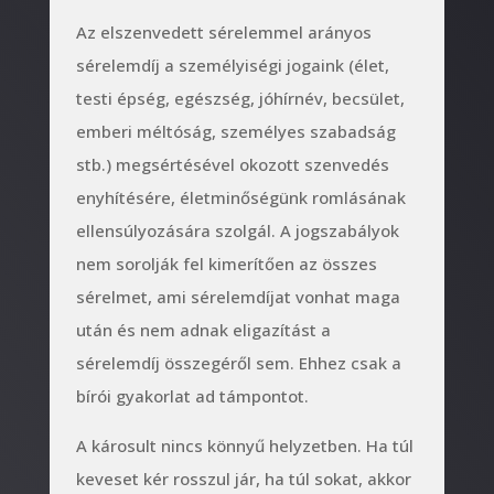
Az elszenvedett sérelemmel arányos
sérelemdíj a személyiségi jogaink (élet,
testi épség, egészség, jóhírnév, becsület,
emberi méltóság, személyes szabadság
stb.) megsértésével okozott szenvedés
enyhítésére, életminőségünk romlásának
ellensúlyozására szolgál. A jogszabályok
nem sorolják fel kimerítően az összes
sérelmet, ami sérelemdíjat vonhat maga
után és nem adnak eligazítást a
sérelemdíj összegéről sem. Ehhez csak a
bírói gyakorlat ad támpontot.
A károsult nincs könnyű helyzetben. Ha túl
keveset kér rosszul jár, ha túl sokat, akkor