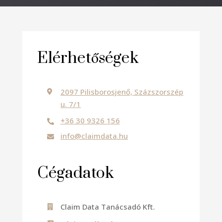
Elérhetőségek
2097 Pilisborosjenő, Százszorszép

u. 7/1
+36 30 9326 156

info@claimdata.hu

Cégadatok
Claim Data Tanácsadó Kft.
