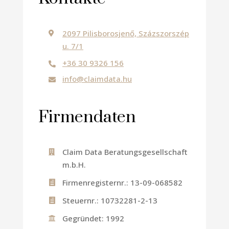
2097 Pilisborosjenő, Százszorszép

u. 7/1
+36 30 9326 156

info@claimdata.hu

Firmendaten
Claim Data Beratungsgesellschaft

m.b.H.
Firmenregisternr.: 13-09-068582

Steuernr.: 10732281-2-13

Gegründet: 1992
