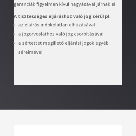
garanciák figyelmen kívül hagyásával járnak el.
A tisztességes eljáráshoz való jog sérül pl.
az eljárás indokolatlan elhúzásával
a jogorvoslathoz való jog csorbításával
a sértettet megillető eljárási jogok egyéb
sérelmével