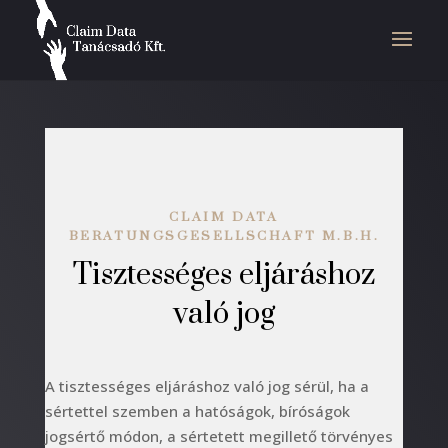
CLAIM DATA
BERATUNGSGESELLSCHAFT M.B.H.
Tisztességes eljáráshoz
való jog
A tisztességes eljáráshoz való jog sérül, ha a
sértettel szemben a hatóságok, bíróságok
jogsértő módon, a sértetett megillető törvényes