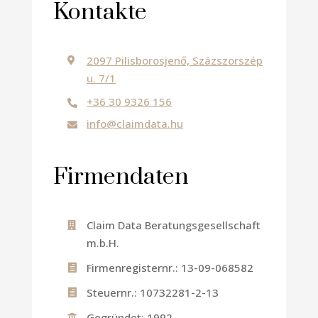
Kontakte
2097 Pilisborosjenő, Százszorszép

u. 7/1
+36 30 9326 156

info@claimdata.hu

Firmendaten
Claim Data Beratungsgesellschaft

m.b.H.
Firmenregisternr.: 13-09-068582

Steuernr.: 10732281-2-13

Gegründet: 1992
